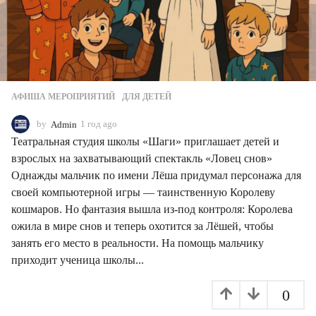
АФИША МЕРОПРИЯТИЙ
,
ДЛЯ ДЕТЕЙ
by
Admin
1 год ago
1
г
Театральная студия школы «Шаги» приглашает детей и
о
взрослых на захватывающий спектакль «Ловец снов»
д
Однажды мальчик по имени Лёша придумал персонажа для
a
g
своей компьютерной игры — таинственную Королеву
o
кошмаров. Но фантазия вышла из-под контроля: Королева
ожила в мире снов и теперь охотится за Лёшей, чтобы
занять его место в реальности. На помощь мальчику
приходит ученица школы...
0