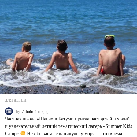
ДЛЯ ДЕТЕЙ
by
Admin
1 год ago
1
г
Частная школа «Шаги» в Батуми приглашает детей в яркий
о
и увлекательный летний тематический лагерь «Summer Kids
д
Camp»
Незабываемые каникулы у моря — это время
a