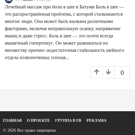
г
Лечебный массаж при боли в шее в Батуми Боль в шее —
о
это распространённая проблема, с которой сталкиваются
д
многие люди. Она может быть вызвана различными
а
a
факторами, включая неправильную осанку, напряжение
g
мышц и даже стресс. Боль в шее — это почти всегда
o
мышечный гипертонус. Он может развиваться по
множеству причин: недостаточная стабильность шейного
отдела позвоночника; плохая...
0
ГЛАВНАЯ
О ПРОЕКТЕ
ГРУППА В FB
РЕКЛАМА
© 2026 Все права защищены