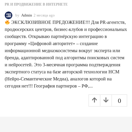
PR И ПРОДВИЖЕНИЕ В ИНТЕРНЕТЕ
by
Admin
2 месяца ago
2
м
ЭКСКЛЮЗИВНОЕ ПРЕДОЖЕНИЕ!!! Для PR-агентств,
е
продюсерских центров, бизнес-клубов и профессиональных
с
сообществ. Открываю партнёрскую интеграцию в
я
ц
программу «Цифровой авторитет» – создание
а
информационной медиаэкосистемы вокруг эксперта или
a
бренда, адаптированной под алгоритмы поисковых систем
g
и нейросетей. Это 3-месячная программа подтверждения
o
экспертного статуса на базе авторской технологии НСМ
(Нейро-Семантические Медиа), аналогов которой на
сегодня нет!!! География партнеров – РФ,...
0