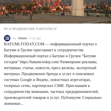
PR И ПРОДВИЖЕНИЕ В ИНТЕРНЕТЕ
by
Admin
1 год ago
1
г
BATUMI-TODAY.COM — информационный портал о
о
Батуми и Грузии приглашает к сотрудничеству
д
Информационный портал о Батуми и Грузии “Батуми
a
g
сегодня” https://batumi-today.com/ Размещение рекламы,
o
интервью, статьи, новости, пресс-релизы, экспертный
материал. Продвижение бренда и услуг в поисковых
системах Google и Яндекс, новостных агрегаторах,
тизерных сетях, партнерских СМИ. Приглашаем к
сотрудничеству компании, частных предпринимателей,
производителей товаров и услуг. Публикуем: Социально-
значимые...