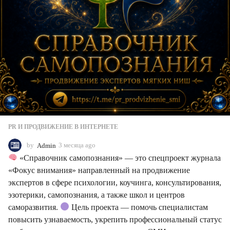
PR И ПРОДВИЖЕНИЕ В ИНТЕРНЕТЕ
by
Admin
3 месяца ago
3
м
«Справочник самопознания» — это спецпроект журнала
е
«Фокус внимания» направленный на продвижение
с
экспертов в сфере психологии, коучинга, консультирования,
я
ц
эзотерики, самопознания, а также школ и центров
а
саморазвития.
Цель проекта — помочь специалистам
a
повысить узнаваемость, укрепить профессиональный статус
g