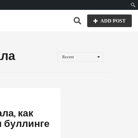
Пои
ADD POST
ала
Recent
ла, как
и буллинге