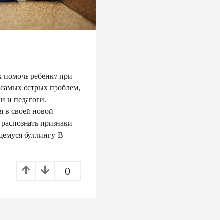
к помочь ребенку при
 самых острых проблем,
ли и педагоги.
 в своей новой
 распознать признаки
щемуся буллингу. В
0