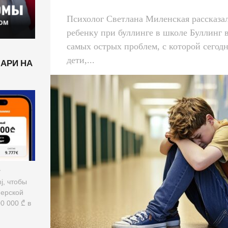
Психолог Светлана Миленская рассказал
ребенку при буллинге в школе Буллинг 
самых острых проблем, с которой сегод
дети,...
ЛАРИ НА
у
mj, чтобы
нерской
0 000 ₾ в