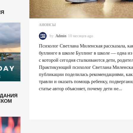
НЯ
АНОНСЫ
by
Admin
10 месяцев ago
1
0
Психолог Светлана Миленская рассказала, ка
м
е
буллинге в школе Буллинг в школе — одна из
с
с которой сегодня сталкиваются дети, родите
я
Практикующий психолог Светлана Миленская
ц
публикации поделилась рекомендациями, как
е
в
травли и оказать помощь ребенку, подвергаю
a
статье автор объясняет, почему дети не...
g
ЗДАНИЯ
o
СКОМ