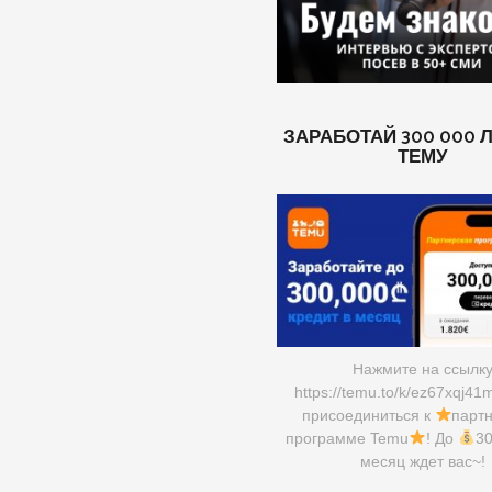
ЗАРАБОТАЙ 300 000 
ТЕМУ
Нажмите на ссылк
https://temu.to/k/ez67xqj41
присоединиться к
парт
программе Temu
! До
30
месяц ждет вас~!