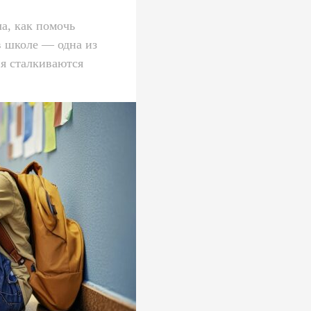
а, как помочь
в школе — одна из
ня сталкиваются