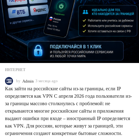
ИНТЕРНЕТ
by
Admin
3 месяца ago
3
м
Как зайти на российские сайты из-за границы, если IP
е
определяется как VPN С апреля 2026 года пользователи из-
с
за границы массово столкнулись с проблемой: не
я
ц
открываются многие росскийские сайты и приложения
а
выдают ошибки при входе – иностранный IP определяется
a
как VPN. Для россиян, которые живут за границей, эти
g
ограничения создают конкретные бытовые сложности.
o