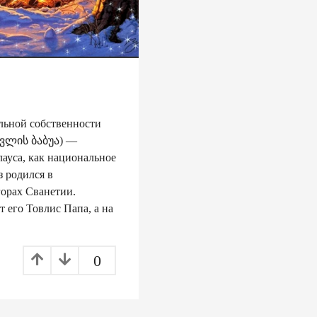
льной собственности
თოვლის ბაბუა) —
ауса, как национальное
з родился в
орах Сванетии.
 его Товлис Папа, а на
0