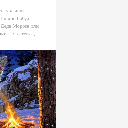
ектуальной
Товлис Бабуа –
 Деда Мороза или
ие. По легенде,