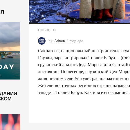
НЯ
НОВОСТИ
by
Admin
2 года ago
2
г
Сакпатент, национальный центр интеллектуа
о
д
Грузии, зарегистрировал Товлис Бабуа – (
а
грузинский аналог Деда Мороза или Санта-Кл
a
достояние. По легенде, грузинский Дед Моро
g
живописном селе Ушгули, расположенном в г
o
Жители восточных регионов страны называют
ЗДАНИЯ
западе – Товлис Бабуа. Как и все его зимние...
СКОМ