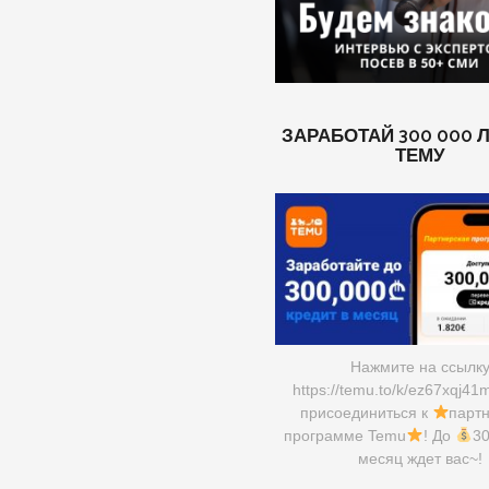
ЗАРАБОТАЙ 300 000 
ТЕМУ
Нажмите на ссылк
https://temu.to/k/ez67xqj41
присоединиться к
парт
программе Temu
! До
30
месяц ждет вас~!