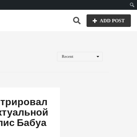
Пои
ADD POST
Recent
стрировал
ктуальной
лис Бабуа