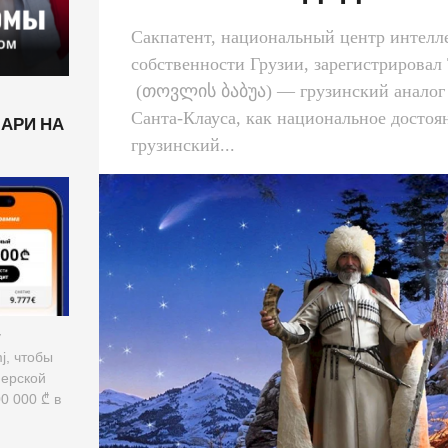
Сакпатент, национальный центр интелл
собственности Грузии, зарегистрировал 
(თოვლის ბაბუა) — грузинский аналог
Санта-Клауса, как национальное достоян
ЛАРИ НА
грузинский...
у
mj, чтобы
нерской
0 000 ₾ в