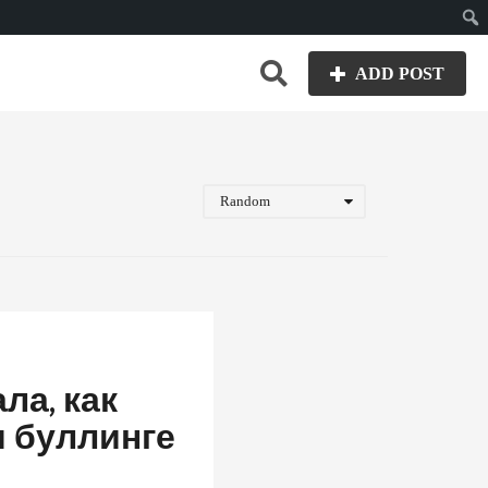
Пои
ADD POST
Random
ла, как
и буллинге