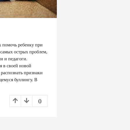
к помочь ребенку при
 самых острых проблем,
ли и педагоги.
 в своей новой
 распознать признаки
щемуся буллингу. В
0