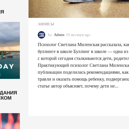
НЯ
АНОНСЫ
by
Admin
10 месяцев ago
1
0
Психолог Светлана Миленская рассказала, ка
м
е
буллинге в школе Буллинг в школе — одна из
с
с которой сегодня сталкиваются дети, родите
я
Практикующий психолог Светлана Миленская
ц
публикации поделилась рекомендациями, как
е
в
травли и оказать помощь ребенку, подвергаю
a
статье автор объясняет, почему дети не...
g
ЗДАНИЯ
o
СКОМ