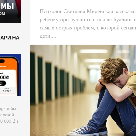
Психолог Светлана Миленская рассказал
ребенку при буллинге в школе Буллинг 
самых острых проблем, с которой сегод
дети,...
ЛАРИ НА
у
mj, чтобы
нерской
0 000 ₾ в