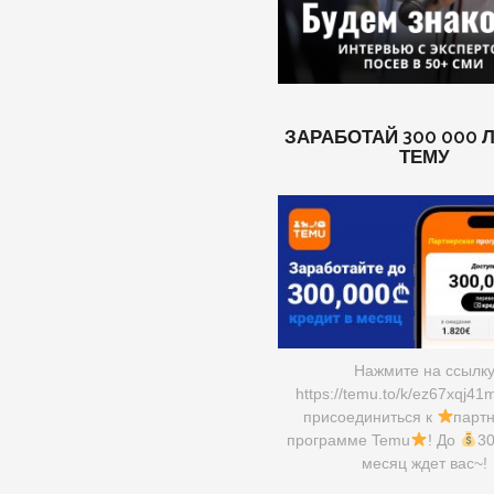
ЗАРАБОТАЙ 300 000 
ТЕМУ
Нажмите на ссылк
https://temu.to/k/ez67xqj41
присоединиться к
парт
программе Temu
! До
30
месяц ждет вас~!