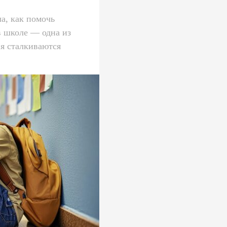
а, как помочь
в школе — одна из
ня сталкиваются