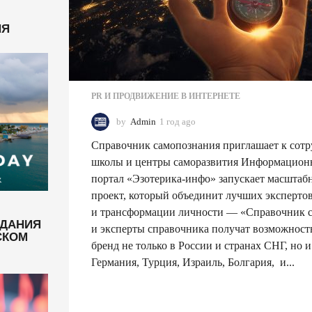
НЯ
PR И ПРОДВИЖЕНИЕ В ИНТЕРНЕТЕ
by
Admin
1 год ago
1
г
Справочник самопознания приглашает к сотр
о
д
школы и центры саморазвития Информацио
a
портал «Эзотерика-инфо» запускает масшта
g
проект, который объединит лучших экспертов
o
и трансформации личности — «Справочник 
ЗДАНИЯ
и эксперты справочника получат возможност
СКОМ
бренд не только в России и странах СНГ, но 
Германия, Турция, Израиль, Болгария, и...