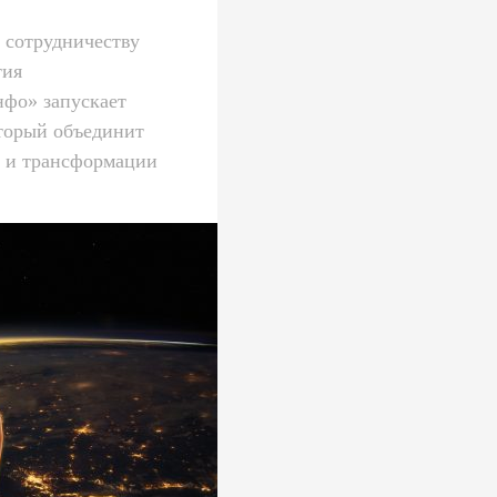
 сотрудничеству
тия
фо» запускает
торый объединит
я и трансформации