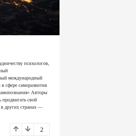
удничеству психологов,
нный
бный международный
 в сфере саморазвития
самопознания» Авторы
ь продвигать свой
и в других странах —
2