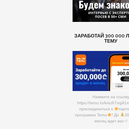
ЗАРАБОТАЙ 300 000 
ТЕМУ
Нажмите на ссылк
https://temu.to/k/ez67xqj41
присоединиться к
парт
программе Temu
! До
30
месяц ждет вас~!