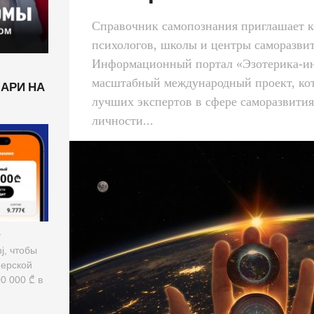
Справочник самопознания приглашает к
психологов, школы и центры саморазви
Информационный портал «Эзотерика-ин
масштабный международный проект, ко
ЛАРИ НА
лучших экспертов в сфере саморазвити
личности...
у
mj, чтобы
нерской
0 000 ₾ в