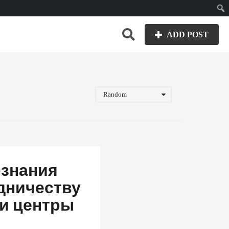
Пои
ADD POST
Random
ознания
дничеству
 и центры