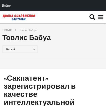
Войти
HOME
Товлис Бабуа
Товлис Бабуа
Recent
«Сакпатент»
зарегистрировал в
качестве
интеллектуальной