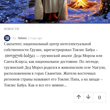
НОВОСТИ
by
Admin
2 года ago
2
г
Сакпатент, национальный центр интеллектуальной
о
собственности Грузии, зарегистрировал Товлис Бабуа –
д
(თოვლის ბაბუა) — грузинский аналог Деда Мороза или
а
a
Санта-Клауса, как национальное достояние. По легенде,
g
грузинский Дед Мороз родился в живописном селе Ушгули,
o
расположенном в горах Сванетии. Жители восточных
регионов страны называют его Товлис Папа, а на западе –
Товлис Бабуа. Как и все его зимние...
0