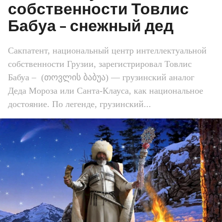
собственности Товлис
Бабуа – снежный дед
Сакпатент, национальный центр интеллектуальной
собственности Грузии, зарегистрировал Товлис
Бабуа – (თოვლის ბაბუა) — грузинский аналог
Деда Мороза или Санта-Клауса, как национальное
достояние. По легенде, грузинский...