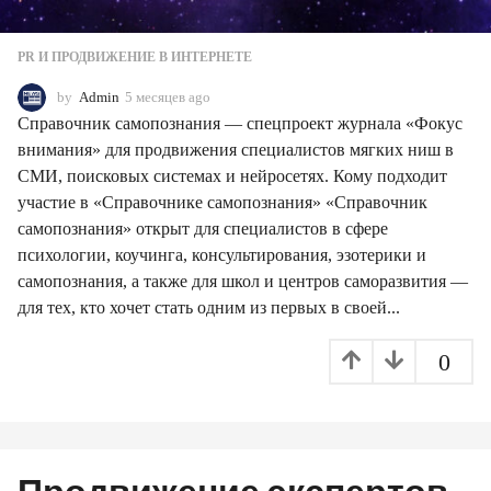
PR И ПРОДВИЖЕНИЕ В ИНТЕРНЕТЕ
by
Admin
5 месяцев ago
5
м
Справочник самопознания — спецпроект журнала «Фокус
е
внимания» для продвижения специалистов мягких ниш в
с
СМИ, поисковых системах и нейросетях. Кому подходит
я
ц
участие в «Справочнике самопознания» «Справочник
е
самопознания» открыт для специалистов в сфере
в
психологии, коучинга, консультирования, эзотерики и
a
самопознания, а также для школ и центров саморазвития —
g
o
для тех, кто хочет стать одним из первых в своей...
0