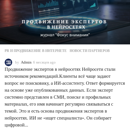
PR И ПРОДВИЖЕНИЕ В ИНТЕРНЕТЕ
,
НОВОСТИ ПАРТНЕРОВ
by
Admin
6 месяцев ago
6
м
Продвижение экспертов в нейросетях Нейросети стали
е
источником рекомендаций.Клиенты всё чаще задают
с
вопрос не поисковику, а ИИ-ассистенту. Ответ формируется
я
ц
на основе уже опубликованных данных. Если эксперт
е
системно представлен в СМИ, поиске и профильных
в
материалах, его имя начинает регулярно связываться с
a
темой. Это и есть основа продвижения экспертов в
g
o
нейросетях. ИИ не «ищет специалиста». Он собирает
цифровой...