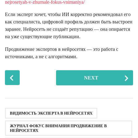
nejrosetyah-v-zhurnale-fokus-vnimaniya/
Если эксперт хочет, чтобы ИИ корректно рекомендовал его
как специалиста, цифровой профиль должен быть выстроен
заранее. Нейросеть не создаёт репутацию — она опирается
на уже существующие публикации.
Продвижение экспертов в нейросетях — это работа с
источниками, а не с алгоритмами.
P
NEXT
o
s
t
P
,
,
,
,
,
,
,
,
,
,
,
,
,
a
ВИДИМОСТЬ ЭКСПЕРТА В НЕЙРОСЕТЯХ
g
ЖУРНАЛ ФОКУС ВНИМАНИЯ ПРОДВИЖЕНИЕ В
i
НЕЙРОСЕТЯХ