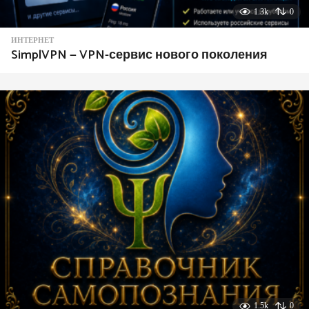
1.3k
0
ИНТЕРНЕТ
SimplVPN — VPN-сервис нового поколения
1.5k
0