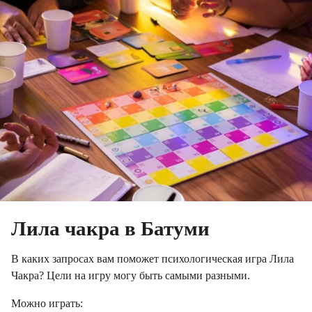
о
д
а
a
g
o
Лила чакра в Батуми
В каких запросах вам поможет психологическая игра Лила
Чакра? Цели на игру могу быть самыми разными.⠀
Можно играть:⠀