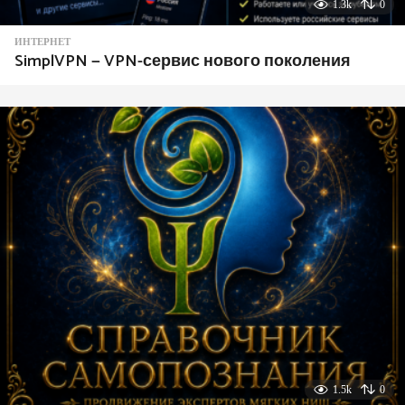
1.3k
0
ИНТЕРНЕТ
SimplVPN — VPN-сервис нового поколения
1.5k
0