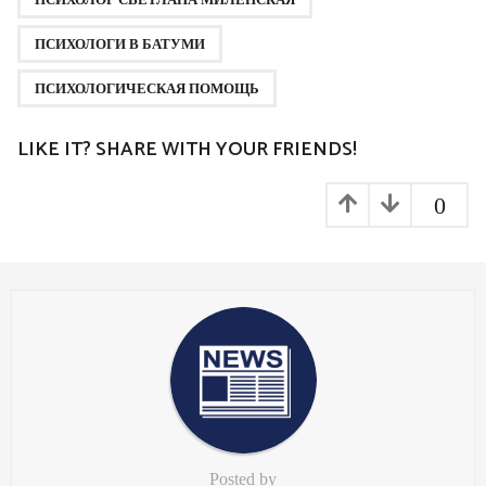
i
n
ПСИХОЛОГИ В БАТУМИ
a
ПСИХОЛОГИЧЕСКАЯ ПОМОЩЬ
t
i
LIKE IT? SHARE WITH YOUR FRIENDS!
o
n
0
Posted by