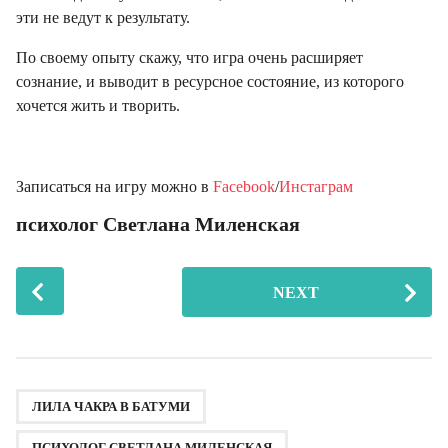
эти не ведут к результату.
⠀
По своему опыту скажу, что игра очень расширяет
сознание, и выводит в ресурсное состояние, из которого
хочется жить и творить.
Записаться на игру можно в
Facebook
/
Инстаграм
психолог Светлана Миленская
P
NEXT
o
s
t
P
,
,
,
a
ЛИЛА ЧАКРА В БАТУМИ
g
ПСИХОЛОГ СВЕТЛАНА МИЛЕНСКАЯ