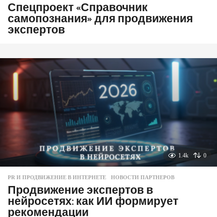
Спецпроект «Справочник
самопознания» для продвижения
экспертов
1.4k
0
PR И ПРОДВИЖЕНИЕ В ИНТЕРНЕТЕ
,
НОВОСТИ ПАРТНЕРОВ
Продвижение экспертов в
нейросетях: как ИИ формирует
рекомендации