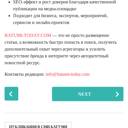
SEO-эффект и рост доверия благодаря качественной
публикации на медиа-площадке
Подходит для бизнеса, экспертов, мероприятий,
сервисов и онлайн-проектов
BATUMI-TODAY.COM
— это не просто размещение
статьи, а возможность быстро попасть в поиск, получить
дополнительный охват через агрегаторы и усилить
присутствие бренда в интернете через авторитетный
новостной ресурс.
Контакты редакции:
info@batumi-today.com
P
NEXT
o
s
t
P
,
,
,
,
,
,
,
,
,
,
,
,
,
,
,
,
,
,
,
,
a
ПУБЛИКАЦИЯ В СМИ БАТУМИ