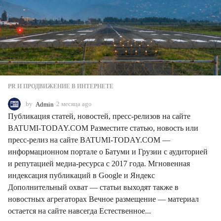
PR И ПРОДВИЖЕНИЕ В ИНТЕРНЕТЕ
by
Admin
2 месяца ago
2
м
Публикация статей, новостей, пресс-релизов на сайте
е
BATUMI-TODAY.COM Разместите статью, новость или
с
пресс-релиз на сайте BATUMI-TODAY.COM —
я
ц
информационном портале о Батуми и Грузии с аудиторией
а
и репутацией медиа-ресурса с 2017 года. Мгновенная
a
индексация публикаций в Google и Яндекс
g
Дополнительный охват — статьи выходят также в
o
новостных агрегаторах Вечное размещение — материал
остается на сайте навсегда Естественное...