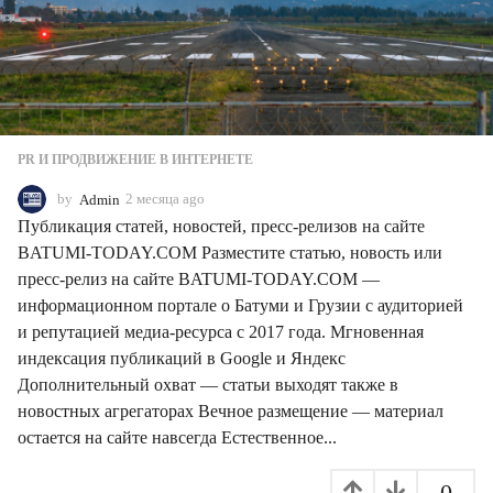
PR И ПРОДВИЖЕНИЕ В ИНТЕРНЕТЕ
by
Admin
2 месяца ago
2
м
Публикация статей, новостей, пресс-релизов на сайте
е
BATUMI-TODAY.COM Разместите статью, новость или
с
пресс-релиз на сайте BATUMI-TODAY.COM —
я
ц
информационном портале о Батуми и Грузии с аудиторией
а
и репутацией медиа-ресурса с 2017 года. Мгновенная
a
индексация публикаций в Google и Яндекс
g
Дополнительный охват — статьи выходят также в
o
новостных агрегаторах Вечное размещение — материал
остается на сайте навсегда Естественное...
0