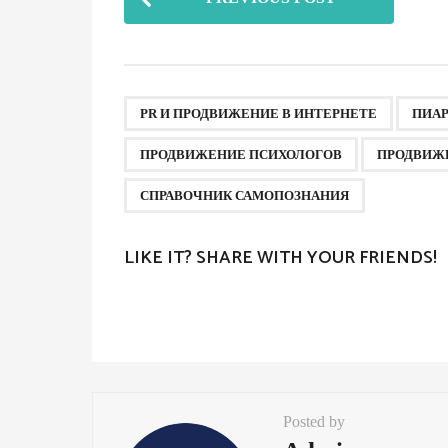
o
s
t
P
,
PR И ПРОДВИЖЕНИЕ В ИНТЕРНЕТЕ
ПИА
a
ПРОДВИЖЕНИЕ ПСИХОЛОГОВ
ПРОДВИЖ
g
СПРАВОЧНИК САМОПОЗНАНИЯ
i
n
LIKE IT? SHARE WITH YOUR FRIENDS!
a
t
i
o
n
Posted by