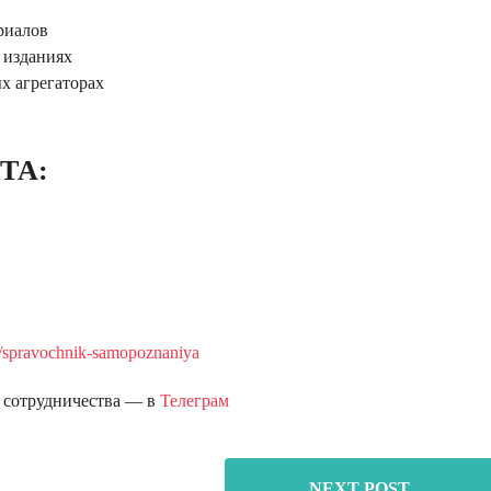
риалов
 изданиях
х агрегаторах
ТА:
.ws/spravochnik-samopoznaniya
и сотрудничества — в
Телеграм
NEXT POST