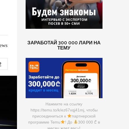
ЗАРАБОТАЙ 300 000 ЛАРИ НА
iews
ТЕМУ
2
Нажмите на ссылку
https://temu.to/k/ez67xqj41mj, чтобы
присоединиться к
партнерской
программе Temu
! До
300 000 ₾ в
месяц ждет вас~!