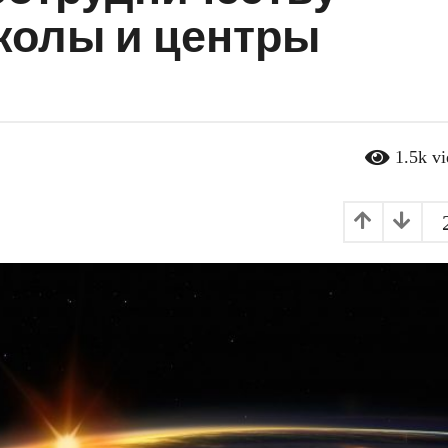
колы и центры
1.5k
v