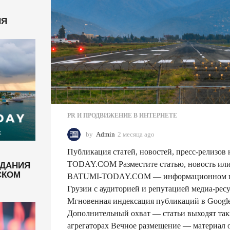
НЯ
PR И ПРОДВИЖЕНИЕ В ИНТЕРНЕТЕ
by
Admin
2 месяца ago
2
м
Публикация статей, новостей, пресс-релизов
е
ЗДАНИЯ
с
TODAY.COM Разместите статью, новость или 
СКОМ
я
BATUMI-TODAY.COM — информационном по
ц
Грузии с аудиторией и репутацией медиа-ресур
а
Мгновенная индексация публикаций в Googl
a
g
Дополнительный охват — статьи выходят так
o
агрегаторах Вечное размещение — материал о