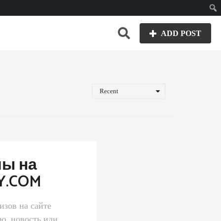
Пои
ADD POST
Recent
мы на
Y.COM
изов на сайте
, новость или