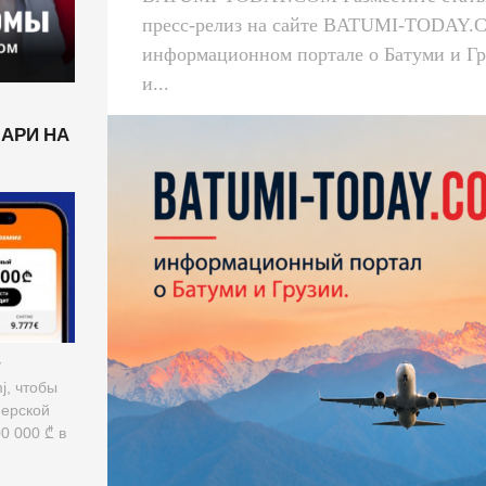
пресс-релиз на сайте BATUMI-TODAY
информационном портале о Батуми и Гр
и...
ЛАРИ НА
у
mj, чтобы
нерской
0 000 ₾ в