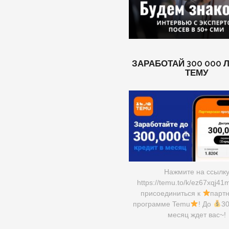
ЗАРАБОТАЙ 300 000 
ТЕМУ
Нажмите на ссылк
https://temu.to/k/ez67xqj41
присоединиться к
парт
программе Temu
! До
30
месяц ждет вас~!