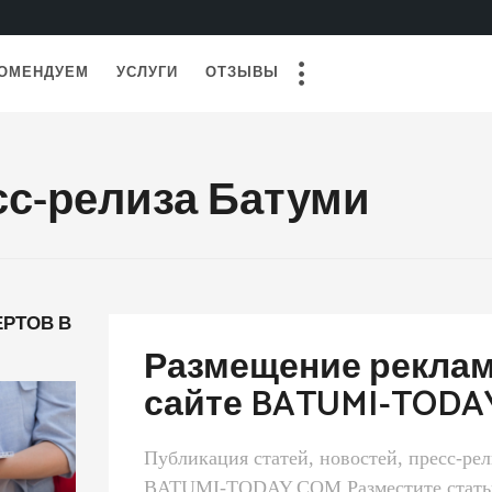
ОМЕНДУЕМ
УСЛУГИ
ОТЗЫВЫ
сс-релиза Батуми
РТОВ В
Размещение рекла
сайте BATUMI-TODA
Публикация статей, новостей, пресс-рел
BATUMI-TODAY.COM Разместите статью